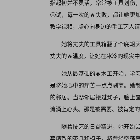
指起初并不灵活，常常被工具划伤
🙂试，每一次的🔥失败，都让她
教学视频，虚心向身边的手工艺人请
她将丈夫的工具箱翻了个底朝
丈夫的🔥温度，让她在冰冷的现实
她从最基础的🔥木工开始，学
是将她心中的痛苦一点点剥离。她
的邻居。当🙂邻居接过凳子，脸上
流涌上心头。那是被需要、被肯定的
随着技艺的日益精进，她开始
套精致的茶几和椅子，将曾经空荡