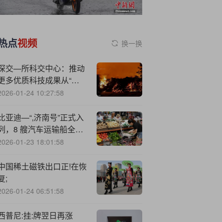
热点
视频
换一换
深交—所科交中心：推动
更多优质科技成果从“实
验室”走向“产业场”
2026-01-24 10:27:58
比亚迪—“,济南号”正式入
列，8 艘汽车运输船全部
投入运营
2026-01-23 18:01:58
中国稀土磁铁出口正!在恢
复;
2026-01-24 06:51:58
西普尼:挂:牌翌日再涨