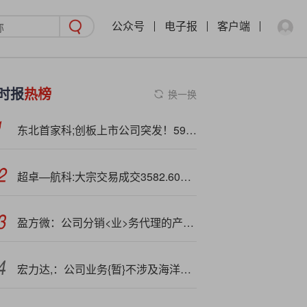
公众号
电子报
客户端
时报
热榜
换一换
东北首家科;创板上市公司突发！59岁董事长被留置，3年亏1.3亿
超卓—航科:大宗交易成交3582.60万元，买方为机构专用席位
盈方微：公司分销<业>务代理的产品包.括存储芯片
宏力达,：公司业务{暂}不涉及海洋输配电领域