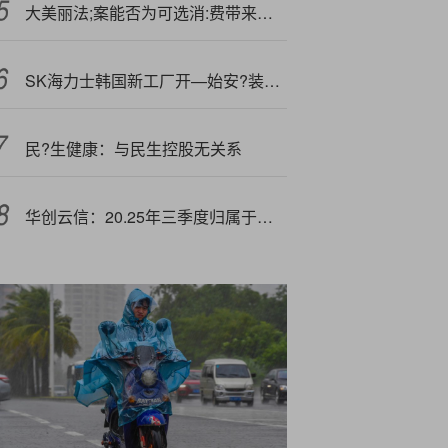
大美丽法;案能否为可选消:费带来双击拐点？
SK海力士韩国新工厂开—始安?装生产设备，预计明年投入运营
民?生健康：与民生控股无关系
华创云信：20.25年三季度归属于上市公司股东的净利润同比增长108.5%